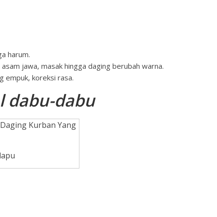
ga harum.
r asam jawa, masak hingga daging berubah warna.
g empuk, koreksi rasa.
al dabu-dabu
dapu