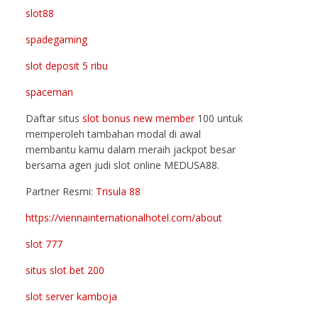
slot88
spadegaming
slot deposit 5 ribu
spaceman
Daftar situs
slot bonus new member
100 untuk
memperoleh tambahan modal di awal
membantu kamu dalam meraih jackpot besar
bersama agen judi slot online MEDUSA88.
Partner Resmi:
Trisula 88
https://viennainternationalhotel.com/about
slot 777
situs slot bet 200
slot server kamboja