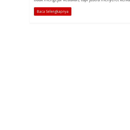
Baca Selengkapnya