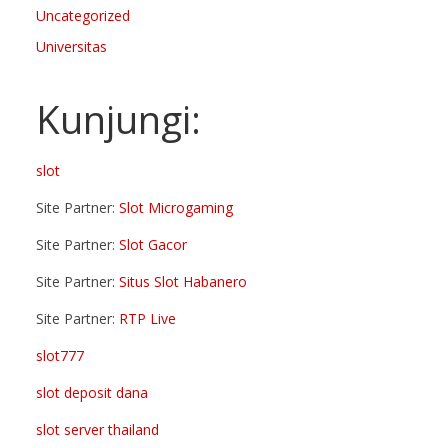
Uncategorized
Universitas
Kunjungi:
slot
Site Partner:
Slot Microgaming
Site Partner:
Slot Gacor
Site Partner:
Situs Slot Habanero
Site Partner:
RTP Live
slot777
slot deposit dana
slot server thailand