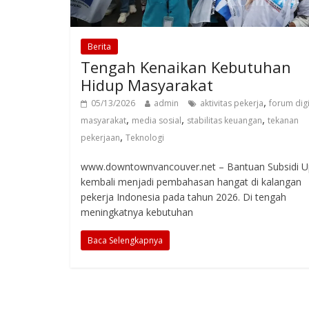
Berita
Tengah Kenaikan Kebutuhan
Hidup Masyarakat
,
05/13/2026
admin
aktivitas pekerja
forum digi
,
,
,
masyarakat
media sosial
stabilitas keuangan
tekanan
,
pekerjaan
Teknologi
www.downtownvancouver.net – Bantuan Subsidi 
kembali menjadi pembahasan hangat di kalangan
pekerja Indonesia pada tahun 2026. Di tengah
meningkatnya kebutuhan
Baca Selengkapnya