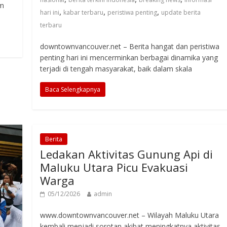
am
,
,
,
hari ini
kabar terbaru
peristiwa penting
update berita
terbaru
downtownvancouver.net – Berita hangat dan peristiwa
penting hari ini mencerminkan berbagai dinamika yang
terjadi di tengah masyarakat, baik dalam skala
Baca Selengkapnya
Berita
Ledakan Aktivitas Gunung Api di
Maluku Utara Picu Evakuasi
Warga
05/12/2026
admin
www.downtownvancouver.net – Wilayah Maluku Utara
kembali menjadi sorotan akibat meningkatnya aktivitas