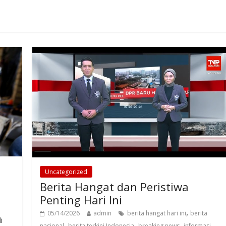
Uncategorized
Berita Hangat dan Peristiwa
Penting Hari Ini
,
05/14/2026
admin
berita hangat hari ini
berita
i
,
,
,
nasional
berita terkini Indonesia
breaking news
informasi