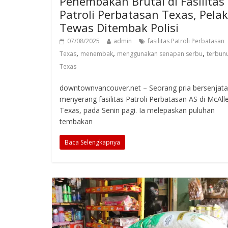
Penembakan Brutal di Fasilitas
Patroli Perbatasan Texas, Pela
Tewas Ditembak Polisi
07/08/2025
admin
fasilitas Patroli Perbatasan
,
,
,
Texas
menembak
menggunakan senapan serbu
terbun
Texas
downtownvancouver.net – Seorang pria bersenjata
menyerang fasilitas Patroli Perbatasan AS di McAll
Texas, pada Senin pagi. Ia melepaskan puluhan
tembakan
Baca Selengkapnya