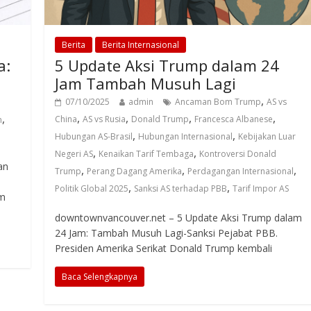
Berita
Berita Internasional
a:
5 Update Aksi Trump dalam 24
Jam Tambah Musuh Lagi
,
07/10/2025
admin
Ancaman Bom Trump
AS vs
,
,
,
,
,
China
AS vs Rusia
Donald Trump
Francesca Albanese
n
,
,
Hubungan AS-Brasil
Hubungan Internasional
Kebijakan Luar
,
,
Negeri AS
Kenaikan Tarif Tembaga
Kontroversi Donald
an
,
,
,
Trump
Perang Dagang Amerika
Perdagangan Internasional
,
,
Politik Global 2025
Sanksi AS terhadap PBB
Tarif Impor AS
am
downtownvancouver.net – 5 Update Aksi Trump dalam
24 Jam: Tambah Musuh Lagi-Sanksi Pejabat PBB.
Presiden Amerika Serikat Donald Trump kembali
Baca Selengkapnya