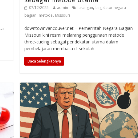
,
07/12/2025
admin
larangan
Legislator negara
,
,
bagian
metode
Missouri
downtownvancouver.net – Pemerintah Negara Bagian
ta
Missouri kini resmi melarang penggunaan metode
three-cueing sebagai pendekatan utama dalam
pembelajaran membaca di sekolah
Baca Selengkapnya