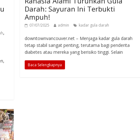
Rahasia Alami Turunkan Gula
ku
Darah: Sayuran Ini Terbukti
Ampuh!
07/07/2025
admin
kadar gula darah
,
uh
downtownvancouver.net – Menjaga kadar gula darah
tetap stabil sangat penting, terutama bagi penderita
diabetes atau mereka yang berisiko tinggi. Selain
en,
Baca Selengkapnya