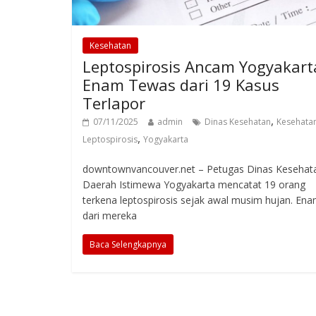
Kesehatan
Leptospirosis Ancam Yogyakart
Enam Tewas dari 19 Kasus
Terlapor
,
07/11/2025
admin
Dinas Kesehatan
Kesehata
,
Leptospirosis
Yogyakarta
downtownvancouver.net – Petugas Dinas Kesehat
Daerah Istimewa Yogyakarta mencatat 19 orang
terkena leptospirosis sejak awal musim hujan. En
dari mereka
Baca Selengkapnya