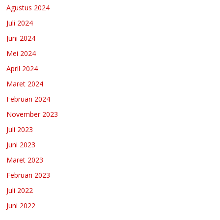
Agustus 2024
Juli 2024
Juni 2024
Mei 2024
April 2024
Maret 2024
Februari 2024
November 2023
Juli 2023
Juni 2023
Maret 2023
Februari 2023
Juli 2022
Juni 2022