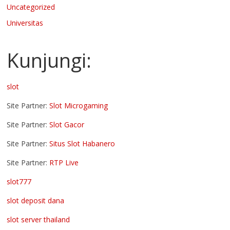
Uncategorized
Universitas
Kunjungi:
slot
Site Partner:
Slot Microgaming
Site Partner:
Slot Gacor
Site Partner:
Situs Slot Habanero
Site Partner:
RTP Live
slot777
slot deposit dana
slot server thailand