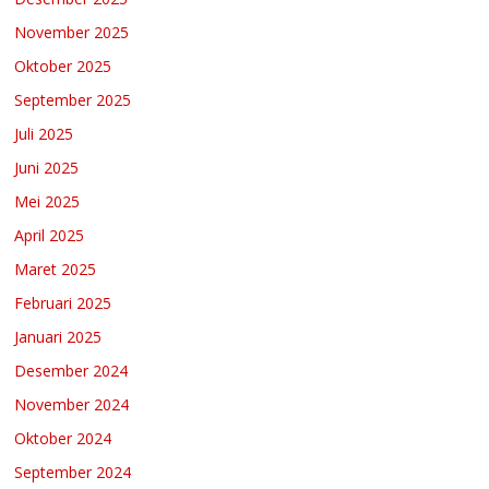
November 2025
Oktober 2025
September 2025
Juli 2025
Juni 2025
Mei 2025
April 2025
Maret 2025
Februari 2025
Januari 2025
Desember 2024
November 2024
Oktober 2024
September 2024