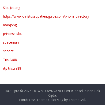
Slot Jepang
https://www.christussbpatientguide.com/phone-directory
mahjong
princess slot
spaceman
sbobet
Trisula88
rtp trisula88
Hak Cipta © 2026
DOWNTOWNVANCOUVER
. Keseluruhan Hak
Cipta.
WordPress Theme
ColorMag by
ThemeGrill
.