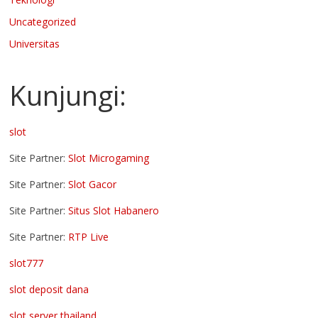
Uncategorized
Universitas
Kunjungi:
slot
Site Partner:
Slot Microgaming
Site Partner:
Slot Gacor
Site Partner:
Situs Slot Habanero
Site Partner:
RTP Live
slot777
slot deposit dana
slot server thailand