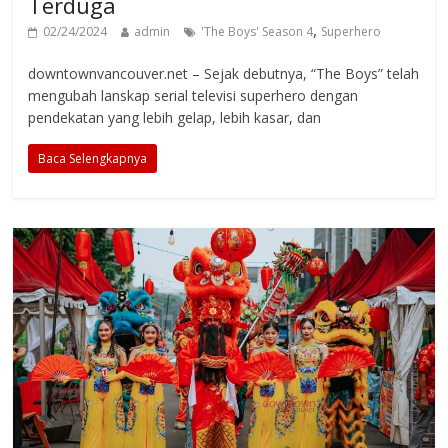
Terduga
,
02/24/2024
admin
'The Boys' Season 4
Superhero
downtownvancouver.net – Sejak debutnya, “The Boys” telah
mengubah lanskap serial televisi superhero dengan
pendekatan yang lebih gelap, lebih kasar, dan
Baca Selengkapnya