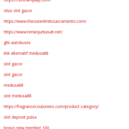
situs slot gacor
https://www.theouterlimitssacramento.com/
https://www.terlanjurbasah.net/
gtb-autobuses
link alternatif medusa88
slot gacor
slot gacor
medusa88
slot medusa88
https://fragrancecoutureinc.com/product-category/
slot deposit pulsa
bonus new member 100