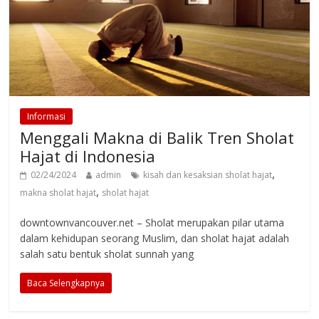
Informasi
Menggali Makna di Balik Tren Sholat
Hajat di Indonesia
,
02/24/2024
admin
kisah dan kesaksian sholat hajat
,
makna sholat hajat
sholat hajat
downtownvancouver.net – Sholat merupakan pilar utama
dalam kehidupan seorang Muslim, dan sholat hajat adalah
salah satu bentuk sholat sunnah yang
Baca Selengkapnya