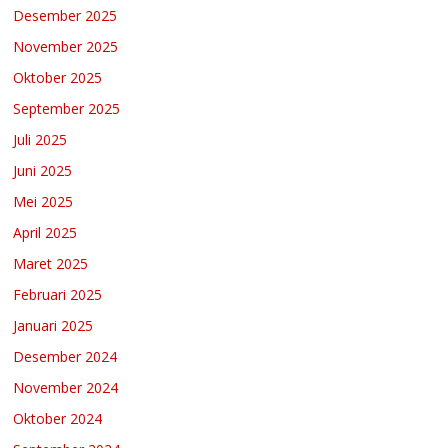
Desember 2025
November 2025
Oktober 2025
September 2025
Juli 2025
Juni 2025
Mei 2025
April 2025
Maret 2025
Februari 2025
Januari 2025
Desember 2024
November 2024
Oktober 2024