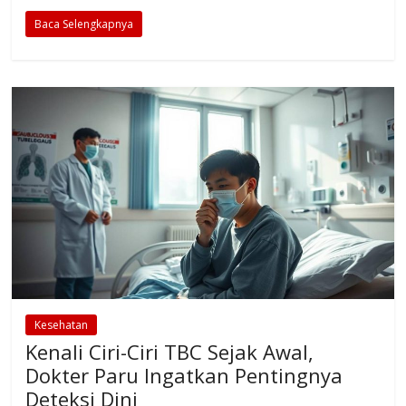
Baca Selengkapnya
Kesehatan
Kenali Ciri-Ciri TBC Sejak Awal,
Dokter Paru Ingatkan Pentingnya
Deteksi Dini