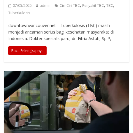
,
,
,
07/05/2025
admin
Ciri-Ciri TBC
Penyakit TBC
TBC
Tuberkulosis
downtownvancouver.net – Tuberkulosis (TBC) masih
menjadi ancaman serius bagi kesehatan masyarakat di
Indonesia. Dokter spesialis paru, dr. Fitria Astuti, Sp.P,
Baca Selengkapnya