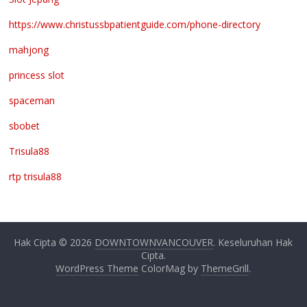
https://www.christussbpatientguide.com/phone-directory
mahjong
princess slot
spaceman
sbobet
Trisula88
rtp trisula88
Hak Cipta © 2026
DOWNTOWNVANCOUVER
. Keseluruhan Hak
Cipta.
WordPress Theme
ColorMag by
ThemeGrill
.