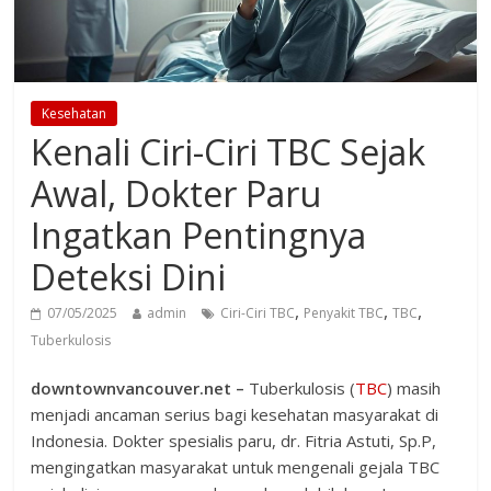
Kesehatan
Kenali Ciri-Ciri TBC Sejak
Awal, Dokter Paru
Ingatkan Pentingnya
Deteksi Dini
,
,
,
07/05/2025
admin
Ciri-Ciri TBC
Penyakit TBC
TBC
Tuberkulosis
downtownvancouver.net –
Tuberkulosis (
TBC
) masih
menjadi ancaman serius bagi kesehatan masyarakat di
Indonesia. Dokter spesialis paru, dr. Fitria Astuti, Sp.P,
mengingatkan masyarakat untuk mengenali gejala TBC