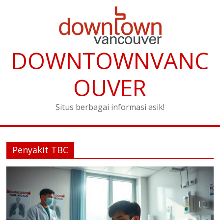
DOWNTOWNVANC
OUVER
Situs berbagai informasi asik!
Penyakit TBC