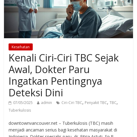
Kesehatan
Kenali Ciri-Ciri TBC Sejak
Awal, Dokter Paru
Ingatkan Pentingnya
Deteksi Dini
,
,
,
07/05/2025
admin
Ciri-Ciri TBC
Penyakit TBC
TBC
Tuberkulosis
downtownvancouver.net – Tuberkulosis (TBC) masih
menjadi ancaman serius bagi kesehatan masyarakat di
Indonesia. Dokter spesialis paru, dr. Fitria Astuti, Sp.P,