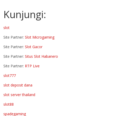
Kunjungi:
slot
Site Partner:
Slot Microgaming
Site Partner:
Slot Gacor
Site Partner:
Situs Slot Habanero
Site Partner:
RTP Live
slot777
slot deposit dana
slot server thailand
slot88
spadegaming