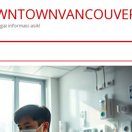
WNTOWNVANCOUVE
gai informasi asik!