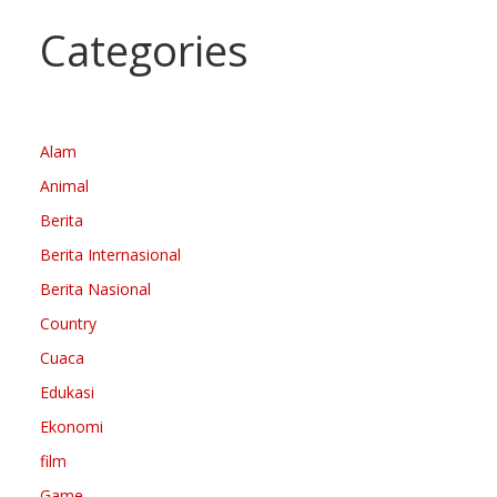
Categories
Alam
Animal
Berita
Berita Internasional
Berita Nasional
Country
Cuaca
Edukasi
Ekonomi
film
Game