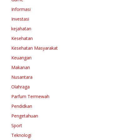
Informasi
Investasi
kejahatan
Kesehatan
Kesehatan Masyarakat
Keuangan
Makanan
Nusantara
Olahraga
Parfum Termewah
Pendidkan
Pengetahuan
Sport
Teknologi