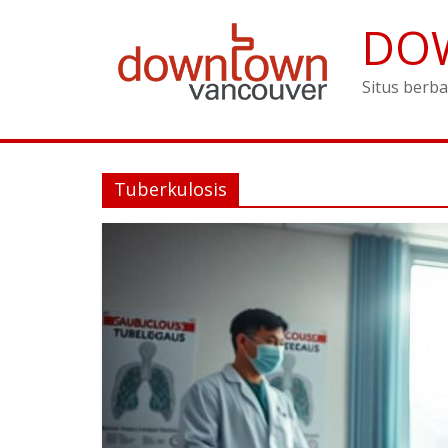
DO
Situs berba
Tuberkulosis