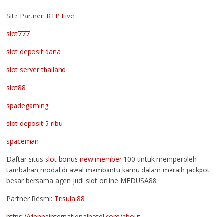
Site Partner:
RTP Live
slot777
slot deposit dana
slot server thailand
slot88
spadegaming
slot deposit 5 ribu
spaceman
Daftar situs
slot bonus new member
100 untuk memperoleh
tambahan modal di awal membantu kamu dalam meraih jackpot
besar bersama agen judi slot online MEDUSA88.
Partner Resmi:
Trisula 88
https://viennainternationalhotel.com/about