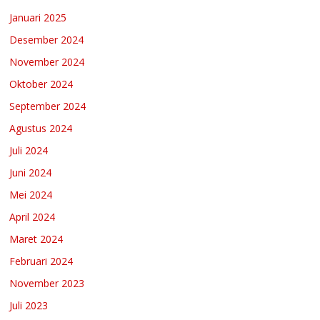
Januari 2025
Desember 2024
November 2024
Oktober 2024
September 2024
Agustus 2024
Juli 2024
Juni 2024
Mei 2024
April 2024
Maret 2024
Februari 2024
November 2023
Juli 2023