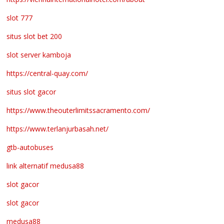
slot 777
situs slot bet 200
slot server kamboja
https://central-quay.com/
situs slot gacor
https://www.theouterlimitssacramento.com/
https://www.terlanjurbasah.net/
gtb-autobuses
link alternatif medusa88
slot gacor
slot gacor
medusa88