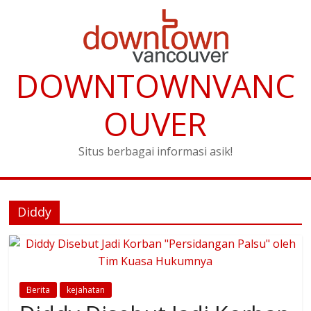
DOWNTOWNVANC
OUVER
Situs berbagai informasi asik!
Diddy
Berita
kejahatan