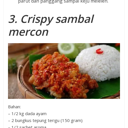
parut dan panggang sampai keju meleleh.
3. Crispy sambal
mercon
Bahan:
– 1/2 kg dada ayam
– 2 bungkus tepung terigu (150 gram)
– 1/2 sachet aroma