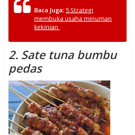
Baca Juga:
5 Strategi
membuka usaha minuman
kekinian
2.
Sate tuna bumbu
pedas