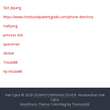
Slot Jepang
https://www.christussbpatientguide.com/phone-directory
mahjong
princess slot
spaceman
sbobet
Trisula88
rtp trisula88
Hak Cipta © 2026
DOWNTOWNVANCOUVER
. Keseluruhan Hak
Cipta.
WordPress Theme
ColorMag by
ThemeGrill
.