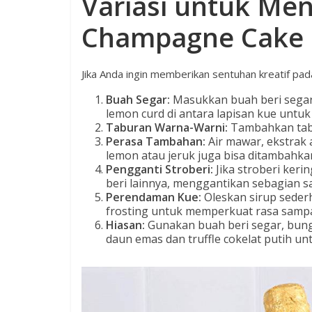
Variasi untuk Me
Champagne Cake
Jika Anda ingin memberikan sentuhan kreatif pada
Buah Segar:
Masukkan buah beri segar 
lemon curd di antara lapisan kue untuk 
Taburan Warna-Warni:
Tambahkan tabu
Perasa Tambahan:
Air mawar, ekstrak 
lemon atau jeruk juga bisa ditambahka
Pengganti Stroberi:
Jika stroberi keri
beri lainnya, menggantikan sebagian 
Perendaman Kue:
Oleskan sirup seder
frosting untuk memperkuat rasa samp
Hiasan:
Gunakan buah beri segar, bunga
daun emas dan truffle cokelat putih u