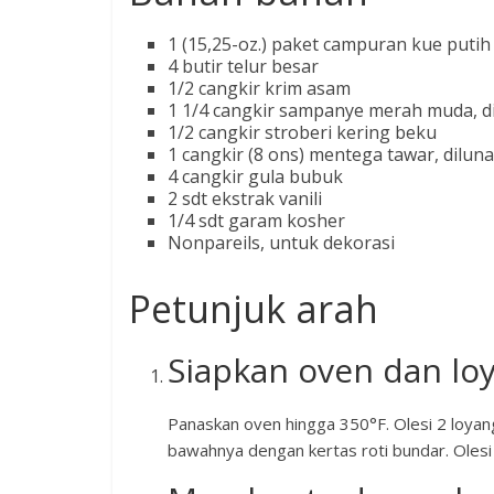
1
(15,25-oz.) paket campuran kue putih
4 butir
telur besar
1/2
cangkir
krim asam
1 1/4
cangkir
sampanye merah muda, dib
1/2
cangkir
stroberi kering beku
1
cangkir
(8 ons) mentega tawar, dilun
4
cangkir
gula bubuk
2
sdt
ekstrak vanili
1/4
sdt
garam kosher
Nonpareils, untuk dekorasi
Petunjuk arah
Siapkan oven dan lo
Panaskan oven hingga 350°F. Olesi 2 loyang
bawahnya dengan kertas roti bundar. Olesi