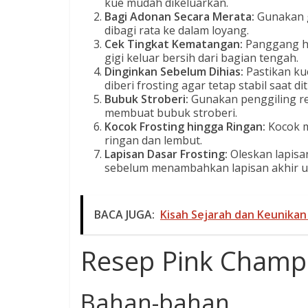
kue mudah dikeluarkan.
Bagi Adonan Secara Merata:
Gunakan g
dibagi rata ke dalam loyang.
Cek Tingkat Kematangan:
Panggang hi
gigi keluar bersih dari bagian tengah.
Dinginkan Sebelum Dihias:
Pastikan ku
diberi frosting agar tetap stabil saat d
Bubuk Stroberi:
Gunakan penggiling rem
membuat bubuk stroberi.
Kocok Frosting hingga Ringan:
Kocok m
ringan dan lembut.
Lapisan Dasar Frosting:
Oleskan lapisan
sebelum menambahkan lapisan akhir unt
BACA JUGA:
Kisah Sejarah dan Keunikan 
Resep
Pink Champ
Bahan-bahan