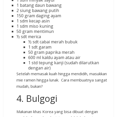
1 sdm minyak sayur
1 batang daun bawang
2 siung bawang putih
150 gram daging ayam
1 sdm kecap asin
1 sdm miso kuning
50 gram mentimun
½ sdt merica
½ sdt cabai merah bubuk
1 sdt garam
50 gram paprika merah
600 ml kaldu ayam atau air
1 std tepung kanji (sudah dilarutkan
dengan air)
Setelah memasak kuah hingga mendidih, masukkan
mie ramen hingga lunak. Cara membuatnya sangat
mudah, bukan?
4. Bulgogi
Makanan khas Korea yang bisa dibuat dengan