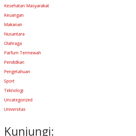
Kesehatan Masyarakat
Keuangan
Makanan
Nusantara
Olahraga
Parfum Termewah
Pendidkan
Pengetahuan
Sport
Teknologi
Uncategorized
Universitas
Kunjungi: