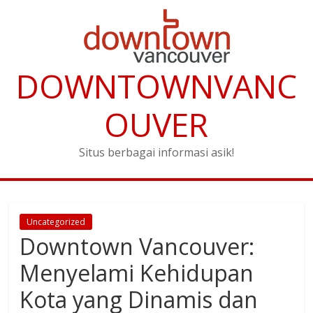
DOWNTOWNVANC
OUVER
Situs berbagai informasi asik!
Uncategorized
Downtown Vancouver:
Menyelami Kehidupan
Kota yang Dinamis dan