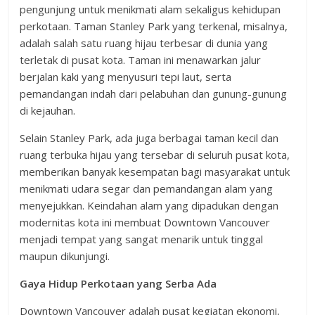
pengunjung untuk menikmati alam sekaligus kehidupan
perkotaan. Taman Stanley Park yang terkenal, misalnya,
adalah salah satu ruang hijau terbesar di dunia yang
terletak di pusat kota. Taman ini menawarkan jalur
berjalan kaki yang menyusuri tepi laut, serta
pemandangan indah dari pelabuhan dan gunung-gunung
di kejauhan.
Selain Stanley Park, ada juga berbagai taman kecil dan
ruang terbuka hijau yang tersebar di seluruh pusat kota,
memberikan banyak kesempatan bagi masyarakat untuk
menikmati udara segar dan pemandangan alam yang
menyejukkan. Keindahan alam yang dipadukan dengan
modernitas kota ini membuat Downtown Vancouver
menjadi tempat yang sangat menarik untuk tinggal
maupun dikunjungi.
Gaya Hidup Perkotaan yang Serba Ada
Downtown Vancouver adalah pusat kegiatan ekonomi,