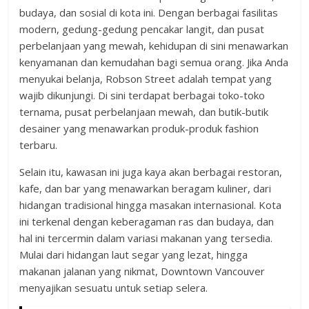
budaya, dan sosial di kota ini. Dengan berbagai fasilitas
modern, gedung-gedung pencakar langit, dan pusat
perbelanjaan yang mewah, kehidupan di sini menawarkan
kenyamanan dan kemudahan bagi semua orang. Jika Anda
menyukai belanja, Robson Street adalah tempat yang
wajib dikunjungi. Di sini terdapat berbagai toko-toko
ternama, pusat perbelanjaan mewah, dan butik-butik
desainer yang menawarkan produk-produk fashion
terbaru.
Selain itu, kawasan ini juga kaya akan berbagai restoran,
kafe, dan bar yang menawarkan beragam kuliner, dari
hidangan tradisional hingga masakan internasional. Kota
ini terkenal dengan keberagaman ras dan budaya, dan
hal ini tercermin dalam variasi makanan yang tersedia.
Mulai dari hidangan laut segar yang lezat, hingga
makanan jalanan yang nikmat, Downtown Vancouver
menyajikan sesuatu untuk setiap selera.