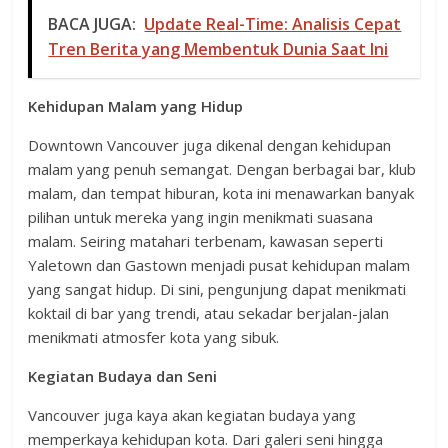
BACA JUGA:
Update Real-Time: Analisis Cepat
Tren Berita yang Membentuk Dunia Saat Ini
Kehidupan Malam yang Hidup
Downtown Vancouver juga dikenal dengan kehidupan
malam yang penuh semangat. Dengan berbagai bar, klub
malam, dan tempat hiburan, kota ini menawarkan banyak
pilihan untuk mereka yang ingin menikmati suasana
malam. Seiring matahari terbenam, kawasan seperti
Yaletown dan Gastown menjadi pusat kehidupan malam
yang sangat hidup. Di sini, pengunjung dapat menikmati
koktail di bar yang trendi, atau sekadar berjalan-jalan
menikmati atmosfer kota yang sibuk.
Kegiatan Budaya dan Seni
Vancouver juga kaya akan kegiatan budaya yang
memperkaya kehidupan kota. Dari galeri seni hingga