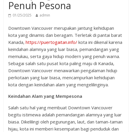
Penuh Pesona
01/25/2025
admin
Downtown Vancouver merupakan jantung kehidupan
kota yang dinamis dan beragam. Terletak di pantai barat
Kanada,
https://puertogaitan.info/
kota ini dikenal karena
keindahan alamnya yang luar biasa, pemandangan yang
memukau, serta gaya hidup modern yang penuh warna.
Sebagai salah satu pusat kota paling maju di Kanada,
Downtown Vancouver menawarkan pengalaman hidup
perkotaan yang luar biasa, mencampurkan kehidupan
kota dengan keindahan alam yang mengelilinginya.
Keindahan Alam yang Mempesona
Salah satu hal yang membuat Downtown Vancouver
begitu istimewa adalah pemandangan alamnya yang luar
biasa. Dikelilingi oleh pegunungan, laut, dan taman-taman
hijau, kota ini memberi kesempatan bagi penduduk dan