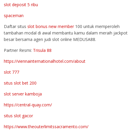
slot deposit 5 ribu
spaceman
Daftar situs
slot bonus new member
100 untuk memperoleh
tambahan modal di awal membantu kamu dalam meraih jackpot
besar bersama agen judi slot online MEDUSA88.
Partner Resmi:
Trisula 88
https://viennainternationalhotel.com/about
slot 777
situs slot bet 200
slot server kamboja
https://central-quay.com/
situs slot gacor
https://www.theouterlimitssacramento.com/