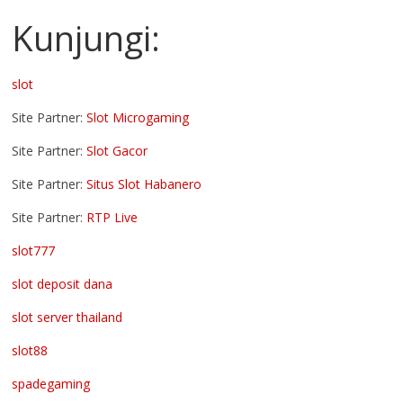
Kunjungi:
slot
Site Partner:
Slot Microgaming
Site Partner:
Slot Gacor
Site Partner:
Situs Slot Habanero
Site Partner:
RTP Live
slot777
slot deposit dana
slot server thailand
slot88
spadegaming