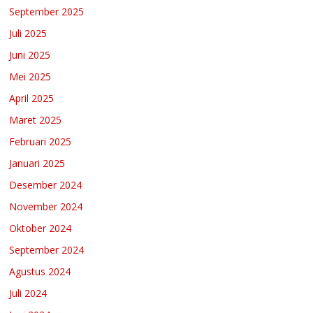
September 2025
Juli 2025
Juni 2025
Mei 2025
April 2025
Maret 2025
Februari 2025
Januari 2025
Desember 2024
November 2024
Oktober 2024
September 2024
Agustus 2024
Juli 2024