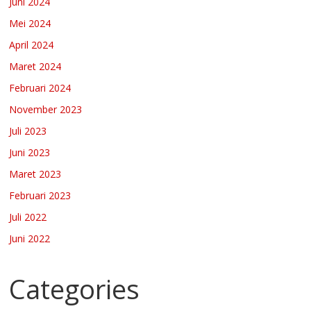
Juni 2024
Mei 2024
April 2024
Maret 2024
Februari 2024
November 2023
Juli 2023
Juni 2023
Maret 2023
Februari 2023
Juli 2022
Juni 2022
Categories