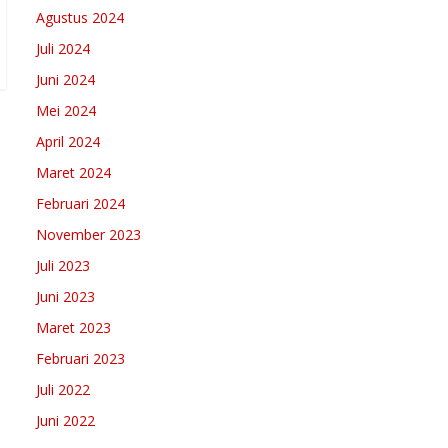
Agustus 2024
Juli 2024
Juni 2024
Mei 2024
April 2024
Maret 2024
Februari 2024
November 2023
Juli 2023
Juni 2023
Maret 2023
Februari 2023
Juli 2022
Juni 2022