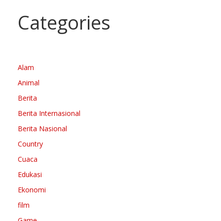
Categories
Alam
Animal
Berita
Berita Internasional
Berita Nasional
Country
Cuaca
Edukasi
Ekonomi
film
Game