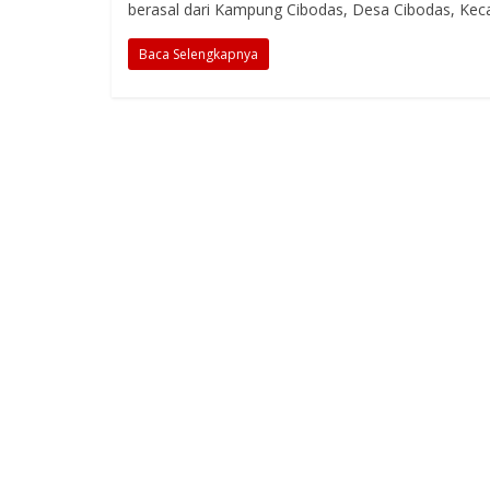
berasal dari Kampung Cibodas, Desa Cibodas, Ke
Baca Selengkapnya