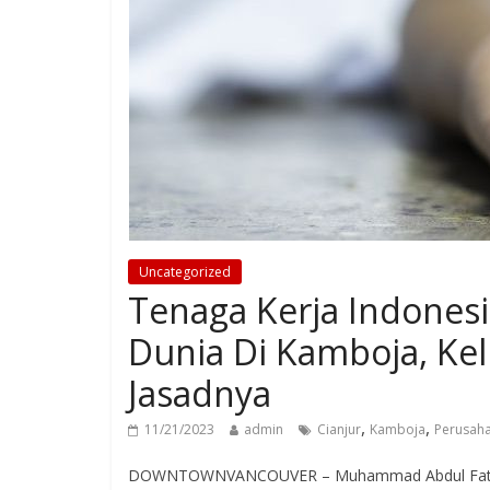
Uncategorized
Tenaga Kerja Indonesi
Dunia Di Kamboja, Kel
Jasadnya
,
,
11/21/2023
admin
Cianjur
Kamboja
Perusaha
DOWNTOWNVANCOUVER – Muhammad Abdul Fatah (2