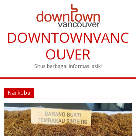
DOWNTOWNVANC
OUVER
Situs berbagai informasi asik!
Narkoba