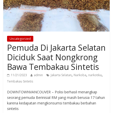
Uncategorized
Pemuda Di Jakarta Selatan
Diciduk Saat Nongkrong
Bawa Tembakau Sintetis
,
,
,
11/21/2023
admin
Jakarta Selatan
Narkoba
narkotika
Tembakau Sintetis
DOWNTOWNVANCOUVER – Polisi berhasil menangkap
seorang pemuda Berinisial RM yang masih berusia 17 tahun
karena kedapatan mengkonsumsi tembakau berbahan
sintetis