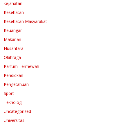
kejahatan
Kesehatan
Kesehatan Masyarakat
Keuangan
Makanan
Nusantara
Olahraga
Parfum Termewah
Pendidkan
Pengetahuan
Sport
Teknologi
Uncategorized
Universitas