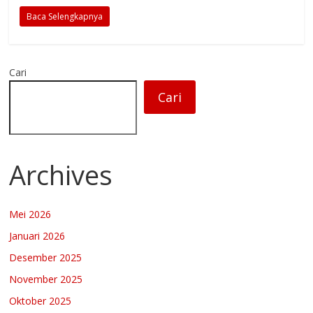
Baca Selengkapnya
Cari
Cari
Archives
Mei 2026
Januari 2026
Desember 2025
November 2025
Oktober 2025