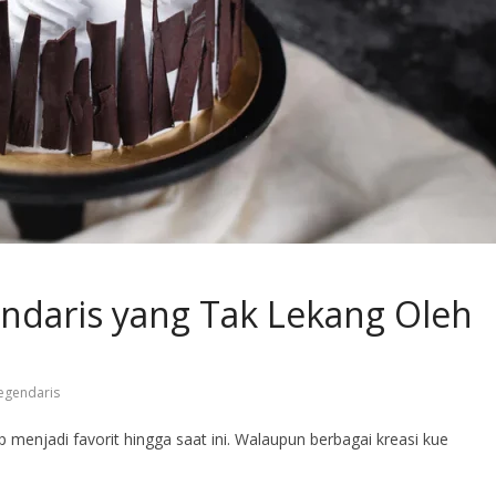
endaris yang Tak Lekang Oleh
egendaris
p menjadi favorit hingga saat ini. Walaupun berbagai kreasi kue