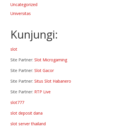
Uncategorized
Universitas
Kunjungi:
slot
Site Partner:
Slot Microgaming
Site Partner:
Slot Gacor
Site Partner:
Situs Slot Habanero
Site Partner:
RTP Live
slot777
slot deposit dana
slot server thailand