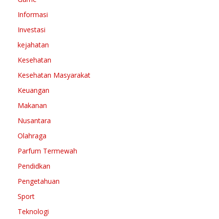
Informasi
Investasi
kejahatan
Kesehatan
Kesehatan Masyarakat
Keuangan
Makanan
Nusantara
Olahraga
Parfum Termewah
Pendidkan
Pengetahuan
Sport
Teknologi