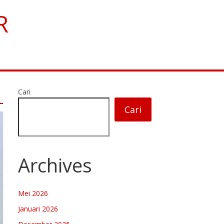
R
Cari
Cari
Archives
Mei 2026
Januari 2026