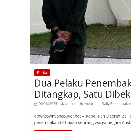
Berita
Dua Pelaku Penembakan
Ditangkap, Satu Dibek
,
,
06/18/2025
admin
Australia
Bali
Penembakan 
downtownvancouver.net – Kepolisian Daerah Bali b
penembakan terhadap seorang warga negara Austra