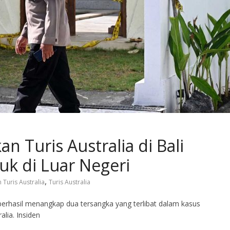
 Turis Australia di Bali
uk di Luar Negeri
,
Turis Australia
Turis Australia
erhasil menangkap dua tersangka yang terlibat dalam kasus
lia. Insiden