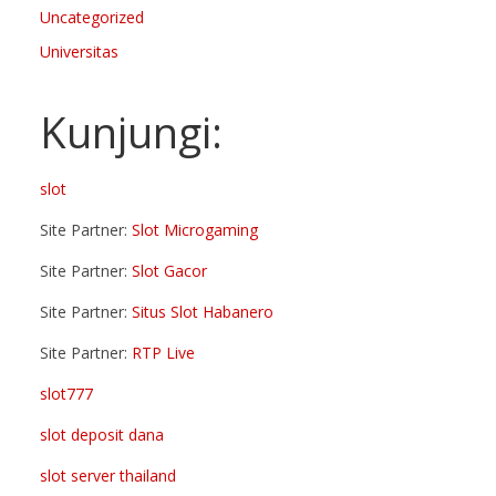
Uncategorized
Universitas
Kunjungi:
slot
Site Partner:
Slot Microgaming
Site Partner:
Slot Gacor
Site Partner:
Situs Slot Habanero
Site Partner:
RTP Live
slot777
slot deposit dana
slot server thailand