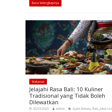
Baca Selengkapnya
Makanan
Jelajahi Rasa Bali: 10 Kuliner
Tradisional yang Tidak Boleh
Dilewatkan
,
,
02/23/2025
admin
Ayam Betutu
Bali
Jukut Ur