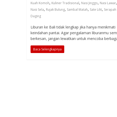
,
,
,
,
Kuah Komoh
Kuliner Tradisional
Nasi Jinggo
Nasi Lawar
,
,
,
,
Nasi Sela
Rujak Bulung
Sambal Matah
Sate Lilit
Serapah
Daging
Liburan ke Bali tidak lengkap jika hanya menikmati
keindahan pantai. Agar pengalaman liburanmu sem
berkesan, jangan lewatkan untuk mencoba berbaga
Baca Selengkapnya