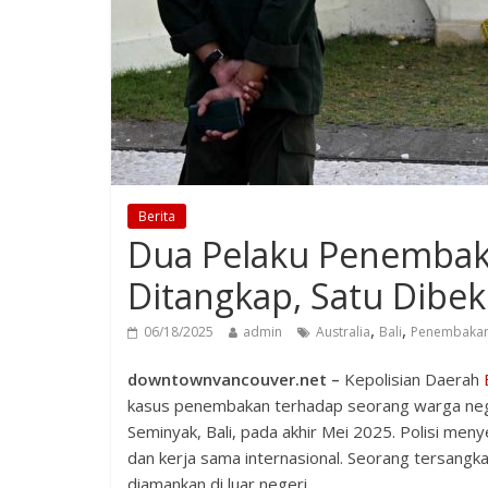
Berita
Dua Pelaku Penembakan
Ditangkap, Satu Dibek
,
,
06/18/2025
admin
Australia
Bali
Penembakan 
downtownvancouver.net –
Kepolisian Daerah
kasus penembakan terhadap seorang warga negar
Seminyak, Bali, pada akhir Mei 2025. Polisi men
dan kerja sama internasional. Seorang tersangk
diamankan di luar negeri.