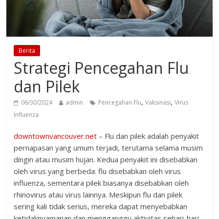
Berita
Strategi Pencegahan Flu
dan Pilek
,
,
06/30/2024
admin
Pencegahan Flu
Vaksinasi
Virus
Influenza
downtownvancouver.net
– Flu dan pilek adalah penyakit
pernapasan yang umum terjadi, terutama selama musim
dingin atau musim hujan. Kedua penyakit ini disebabkan
oleh virus yang berbeda: flu disebabkan oleh virus
influenza, sementara pilek biasanya disebabkan oleh
rhinovirus atau virus lainnya. Meskipun flu dan pilek
sering kali tidak serius, mereka dapat menyebabkan
ketidaknyamanan dan mengganggu aktivitas sehari-hari.