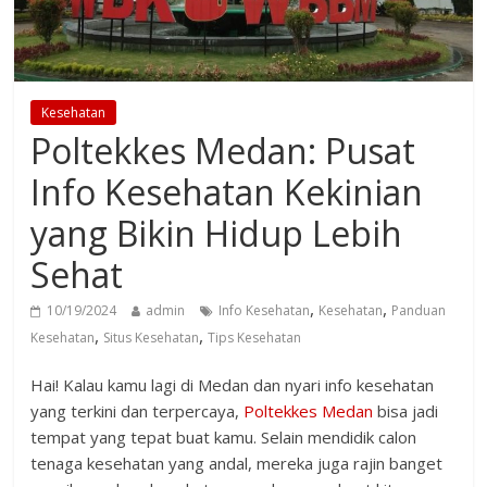
Kesehatan
Poltekkes Medan: Pusat
Info Kesehatan Kekinian
yang Bikin Hidup Lebih
Sehat
,
,
10/19/2024
admin
Info Kesehatan
Kesehatan
Panduan
,
,
Kesehatan
Situs Kesehatan
Tips Kesehatan
Hai! Kalau kamu lagi di Medan dan nyari info kesehatan
yang terkini dan terpercaya,
Poltekkes Medan
bisa jadi
tempat yang tepat buat kamu. Selain mendidik calon
tenaga kesehatan yang andal, mereka juga rajin banget