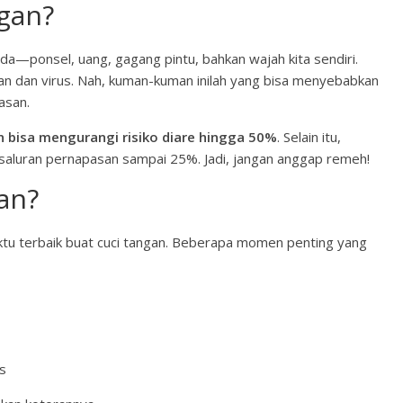
gan?
da—ponsel, uang, gagang pintu, bahkan wajah kita sendiri.
an dan virus. Nah, kuman-kuman inilah yang bisa menyebabkan
asan.
 bisa mengurangi risiko diare hingga 50%
. Selain itu,
si saluran pernapasan sampai 25%. Jadi, jangan anggap remeh!
an?
waktu terbaik buat cuci tangan. Beberapa momen penting yang
s