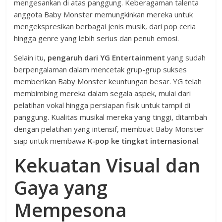
mengesankan di atas panggung. Keberagaman talenta
anggota Baby Monster memungkinkan mereka untuk
mengekspresikan berbagai jenis musik, dari pop ceria
hingga genre yang lebih serius dan penuh emosi.
Selain itu,
pengaruh dari YG Entertainment
yang sudah
berpengalaman dalam mencetak grup-grup sukses
memberikan Baby Monster keuntungan besar. YG telah
membimbing mereka dalam segala aspek, mulai dari
pelatihan vokal hingga persiapan fisik untuk tampil di
panggung. Kualitas musikal mereka yang tinggi, ditambah
dengan pelatihan yang intensif, membuat Baby Monster
siap untuk membawa
K-pop ke tingkat internasional
.
Kekuatan Visual dan
Gaya yang
Mempesona