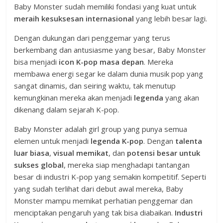
Baby Monster sudah memiliki fondasi yang kuat untuk
meraih kesuksesan internasional
yang lebih besar lagi.
Dengan dukungan dari penggemar yang terus
berkembang dan antusiasme yang besar, Baby Monster
bisa menjadi
icon K-pop masa depan
. Mereka
membawa energi segar ke dalam dunia musik pop yang
sangat dinamis, dan seiring waktu, tak menutup
kemungkinan mereka akan menjadi
legenda
yang akan
dikenang dalam sejarah K-pop.
Baby Monster adalah girl group yang punya semua
elemen untuk menjadi
legenda K-pop
. Dengan
talenta
luar biasa
,
visual memikat
, dan
potensi besar untuk
sukses global
, mereka siap menghadapi tantangan
besar di industri K-pop yang semakin kompetitif. Seperti
yang sudah terlihat dari debut awal mereka, Baby
Monster mampu memikat perhatian penggemar dan
menciptakan pengaruh yang tak bisa diabaikan.
Industri