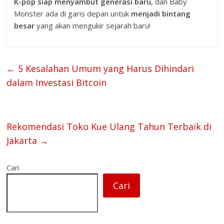
K-pop siap menyambut generasi baru
, dan Baby
Monster ada di garis depan untuk
menjadi bintang
besar
yang akan mengukir sejarah baru!
←
5 Kesalahan Umum yang Harus Dihindari
dalam Investasi Bitcoin
Rekomendasi Toko Kue Ulang Tahun Terbaik di
Jakarta
→
Cari
Cari