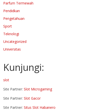
Parfum Termewah
Pendidkan
Pengetahuan
Sport
Teknologi
Uncategorized
Universitas
Kunjungi:
slot
Site Partner:
Slot Microgaming
Site Partner:
Slot Gacor
Site Partner:
Situs Slot Habanero