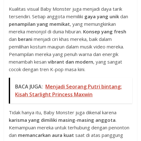
Kualitas visual Baby Monster juga menjadi daya tarik
tersendiri. Setiap anggota memiliki
gaya yang unik
dan
penampilan yang memikat
, yang memungkinkan
mereka menonjol di dunia hiburan.
Konsep yang fresh
dan
berani
menjadi ciri khas mereka, baik dalam
pemilihan kostum maupun dalam musik video mereka.
Penampilan mereka yang penuh warna dan energik
menambah kesan
vibrant dan modern
, yang sangat
cocok dengan tren K-pop masa kini.
BACA JUGA:
Menjadi Seorang Putri bintang:
Kisah Starlight Princess Maxwin
Tidak hanya itu, Baby Monster juga dikenal karena
karisma yang dimiliki masing-masing anggota
.
Kemampuan mereka untuk terhubung dengan penonton
dan
memancarkan aura kuat
saat di atas panggung