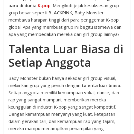
baru di dunia
K-pop
. Mengikuti jejak kesuksesan grup-
grup besar seperti
BLACKPINK
, Baby Monster
membawa harapan tinggi dari para penggemar K-pop
global. Apa yang membuat grup ini begitu istimewa dan
apa yang membedakan mereka dari girl group lainnya?
Talenta Luar Biasa di
Setiap Anggota
Baby Monster bukan hanya sekadar girl group visual,
melainkan grup yang penuh dengan
talenta luar biasa
.
Setiap anggota memiliki kemampuan vokal, dance, dan
rap yang sangat mumpuni, memberikan mereka
keunggulan di industri K-pop yang sangat kompetitif.
Dengan kemampuan menyanyi yang kuat, ketepatan
dalam gerakan tari, dan kemampuan rap yang tajam,
mereka mampu menampilkan penampilan yang