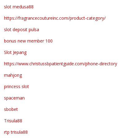
slot medusa88
https://fragrancecoutureinc.com/product-category/
slot deposit pulsa
bonus new member 100
Slot Jepang
https://www.christussbpatientguide.com/phone-directory
mahjong
princess slot
spaceman
sbobet
Trisula88
rtp trisula88