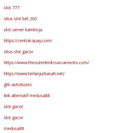
slot 777
situs slot bet 200
slot server kamboja
https://central-quay.com/
situs slot gacor
https://www.theouterlimitssacramento.com/
https://www.terlanjurbasah.net/
gtb-autobuses
link alternatif medusa88
slot gacor
slot gacor
medusa88