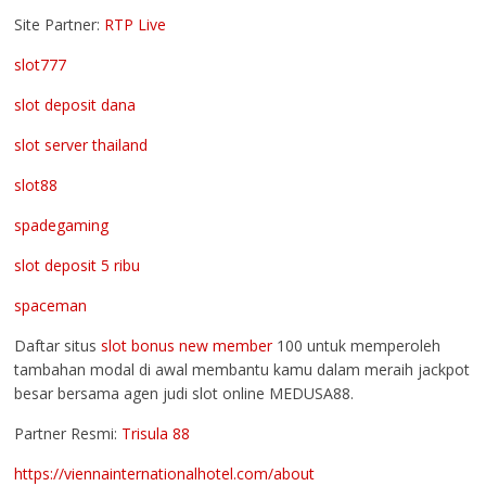
Site Partner:
RTP Live
slot777
slot deposit dana
slot server thailand
slot88
spadegaming
slot deposit 5 ribu
spaceman
Daftar situs
slot bonus new member
100 untuk memperoleh
tambahan modal di awal membantu kamu dalam meraih jackpot
besar bersama agen judi slot online MEDUSA88.
Partner Resmi:
Trisula 88
https://viennainternationalhotel.com/about