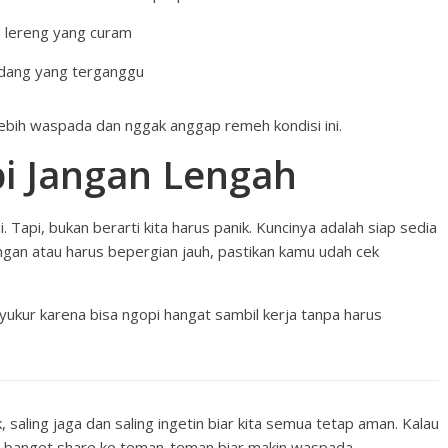
u lereng yang curam
ndang yang terganggu
ebih waspada dan nggak anggap remeh kondisi ini.
pi Jangan Lengah
Tapi, bukan berarti kita harus panik. Kuncinya adalah siap sedia
ngan atau harus bepergian jauh, pastikan kamu udah cek
syukur karena bisa ngopi hangat sambil kerja tanpa harus
k, saling jaga dan saling ingetin biar kita semua tetap aman. Kalau
h banget share ke teman-teman biar makin waspada.