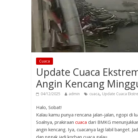
Cuaca
Update Cuaca Ekstrem
Angin Kencang Minggu
,
04/12/2025
admin
cuaca
Update Cuaca Ekstr
Halo, Sobat!
Kalau kamu punya rencana jalan-jalan, ngopi di lu
Soalnya, prakiraan
cuaca
dari BMKG menunjukkan k
angin kencang. Iya, cuacanya lagi labil banget. 
dan nggak jadi korban cuaca galau.