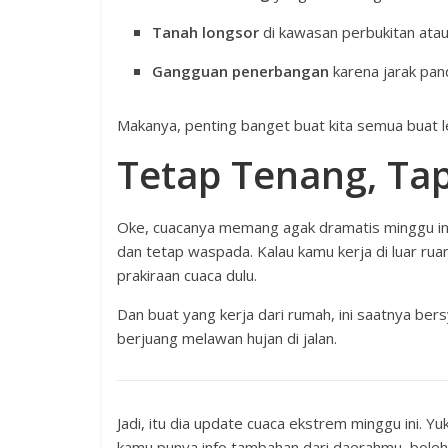
Tanah longsor
di kawasan perbukitan ata
Gangguan penerbangan
karena jarak pa
Makanya, penting banget buat kita semua buat l
Tetap Tenang, Ta
Oke, cuacanya memang agak dramatis minggu ini. 
dan tetap waspada. Kalau kamu kerja di luar rua
prakiraan cuaca dulu.
Dan buat yang kerja dari rumah, ini saatnya ber
berjuang melawan hujan di jalan.
Jadi, itu dia update cuaca ekstrem minggu ini. Yu
kamu punya info tambahan dari daerahmu, bole