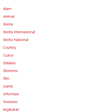
Alam
Animal
Berita
Berita Internasional
Berita Nasional
Country
Cuaca
Edukasi
Ekonomi
film
Game
Informasi
Investasi
kejahatan