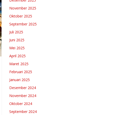
Desember 2025
November 2025
Oktober 2025
September 2025
Juli 2025
Juni 2025
Mei 2025
April 2025
Maret 2025
Februari 2025
Januari 2025
Desember 2024
November 2024
Oktober 2024
September 2024