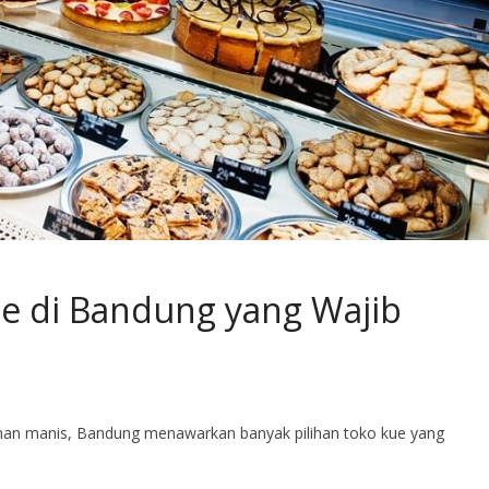
e di Bandung yang Wajib
kanan manis, Bandung menawarkan banyak pilihan toko kue yang