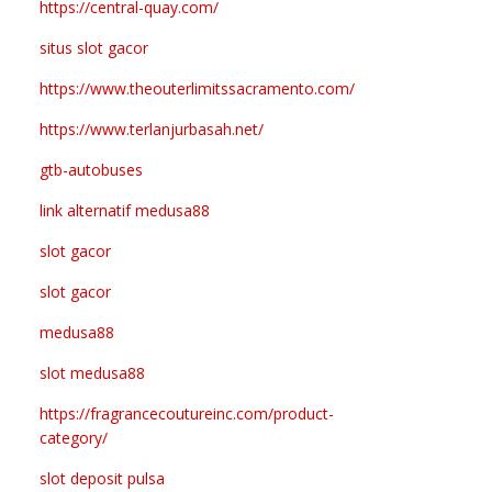
https://central-quay.com/
situs slot gacor
https://www.theouterlimitssacramento.com/
https://www.terlanjurbasah.net/
gtb-autobuses
link alternatif medusa88
slot gacor
slot gacor
medusa88
slot medusa88
https://fragrancecoutureinc.com/product-
category/
slot deposit pulsa