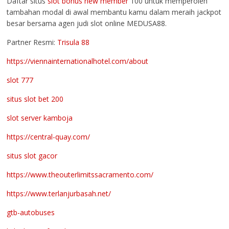
Daftar situs
slot bonus new member
100 untuk memperoleh
tambahan modal di awal membantu kamu dalam meraih jackpot
besar bersama agen judi slot online MEDUSA88.
Partner Resmi:
Trisula 88
https://viennainternationalhotel.com/about
slot 777
situs slot bet 200
slot server kamboja
https://central-quay.com/
situs slot gacor
https://www.theouterlimitssacramento.com/
https://www.terlanjurbasah.net/
gtb-autobuses