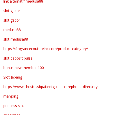
link alternatif medusa88
slot gacor
slot gacor
medusa88
slot medusa88
https://fragrancecoutureinc.com/product-category/
slot deposit pulsa
bonus new member 100
Slot Jepang
https://www.christussbpatientguide.com/phone-directory
mahjong
princess slot