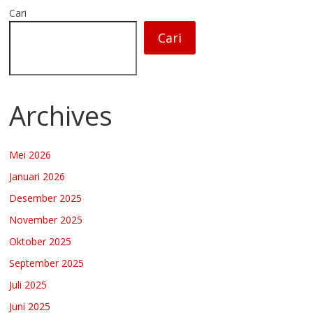
Cari
Cari
Archives
Mei 2026
Januari 2026
Desember 2025
November 2025
Oktober 2025
September 2025
Juli 2025
Juni 2025