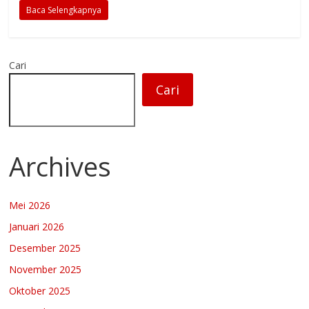
Baca Selengkapnya
Cari
Cari
Archives
Mei 2026
Januari 2026
Desember 2025
November 2025
Oktober 2025