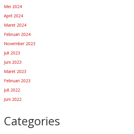
Mei 2024
April 2024
Maret 2024
Februari 2024
November 2023
Juli 2023
Juni 2023
Maret 2023
Februari 2023
Juli 2022
Juni 2022
Categories