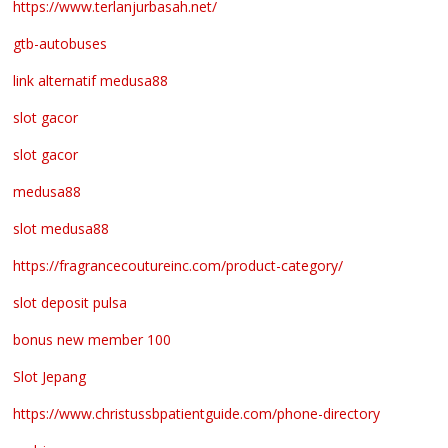
https://www.terlanjurbasah.net/
gtb-autobuses
link alternatif medusa88
slot gacor
slot gacor
medusa88
slot medusa88
https://fragrancecoutureinc.com/product-category/
slot deposit pulsa
bonus new member 100
Slot Jepang
https://www.christussbpatientguide.com/phone-directory