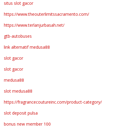
situs slot gacor
https://www.theouterlimitssacramento.com/
https://www.terlanjurbasah.net/
gtb-autobuses
link alternatif medusa88
slot gacor
slot gacor
medusa88
slot medusa88
https://fragrancecoutureinc.com/product-category/
slot deposit pulsa
bonus new member 100