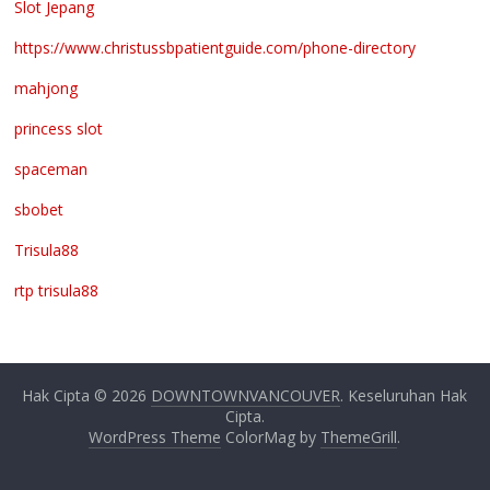
Slot Jepang
https://www.christussbpatientguide.com/phone-directory
mahjong
princess slot
spaceman
sbobet
Trisula88
rtp trisula88
Hak Cipta © 2026
DOWNTOWNVANCOUVER
. Keseluruhan Hak
Cipta.
WordPress Theme
ColorMag by
ThemeGrill
.