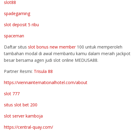
slot88
spadegaming
slot deposit 5 ribu
spaceman
Daftar situs
slot bonus new member
100 untuk memperoleh
tambahan modal di awal membantu kamu dalam meraih jackpot
besar bersama agen judi slot online MEDUSA88.
Partner Resmi:
Trisula 88
https://viennainternationalhotel.com/about
slot 777
situs slot bet 200
slot server kamboja
https://central-quay.com/