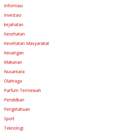
Informasi
Investasi
kejahatan
Kesehatan
Kesehatan Masyarakat
Keuangan
Makanan
Nusantara
Olahraga
Parfum Termewah
Pendidkan
Pengetahuan
Sport
Teknologi