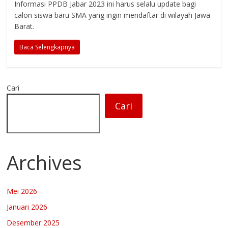
Informasi PPDB Jabar 2023 ini harus selalu update bagi
calon siswa baru SMA yang ingin mendaftar di wilayah Jawa
Barat.
Baca Selengkapnya
Cari
Cari
Archives
Mei 2026
Januari 2026
Desember 2025