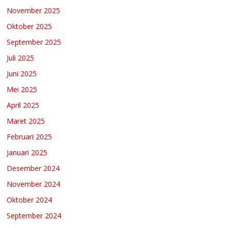
November 2025
Oktober 2025
September 2025
Juli 2025
Juni 2025
Mei 2025
April 2025
Maret 2025
Februari 2025
Januari 2025
Desember 2024
November 2024
Oktober 2024
September 2024