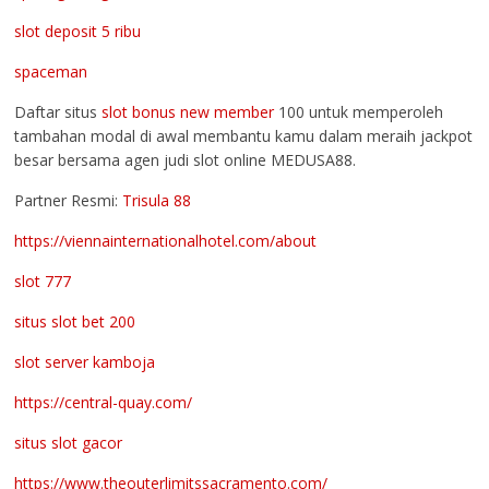
slot deposit 5 ribu
spaceman
Daftar situs
slot bonus new member
100 untuk memperoleh
tambahan modal di awal membantu kamu dalam meraih jackpot
besar bersama agen judi slot online MEDUSA88.
Partner Resmi:
Trisula 88
https://viennainternationalhotel.com/about
slot 777
situs slot bet 200
slot server kamboja
https://central-quay.com/
situs slot gacor
https://www.theouterlimitssacramento.com/