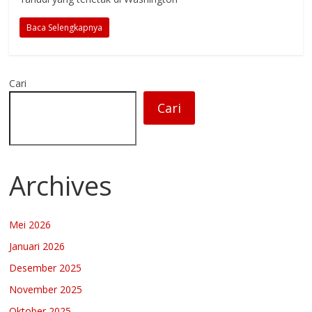
Baca Selengkapnya
Cari
Cari
Archives
Mei 2026
Januari 2026
Desember 2025
November 2025
Oktober 2025