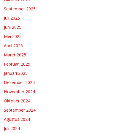
September 2025
Juli 2025
Juni 2025
Mei 2025
April 2025
Maret 2025
Februari 2025
Januari 2025
Desember 2024
November 2024
Oktober 2024
September 2024
Agustus 2024
Juli 2024