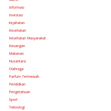
Informasi
Investasi
kejahatan
Kesehatan
Kesehatan Masyarakat
Keuangan
Makanan
Nusantara
Olahraga
Parfum Termewah
Pendidkan
Pengetahuan
Sport
Teknologi