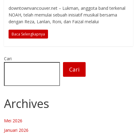
downtownvancouver.net – Lukman, anggota band terkenal
NOAH, telah memulai sebuah inisiatif musikal bersama
dengan Reza, Lanlan, Roni, dan Faizal melalui
Baca Selengkapnya
Cari
Cari
Archives
Mei 2026
Januari 2026