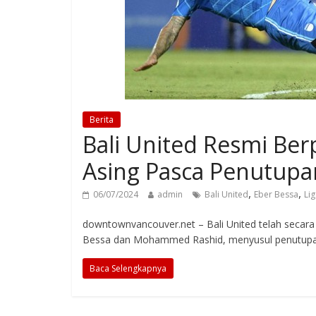
Berita
Bali United Resmi Be
Asing Pasca Penutupan
,
,
06/07/2024
admin
Bali United
Eber Bessa
Lig
downtownvancouver.net – Bali United telah seca
Bessa dan Mohammed Rashid, menyusul penutup
Baca Selengkapnya