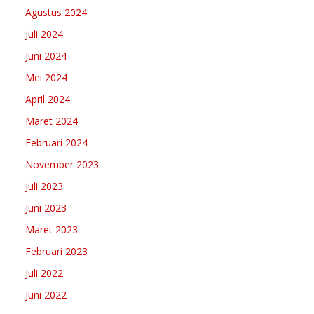
Agustus 2024
Juli 2024
Juni 2024
Mei 2024
April 2024
Maret 2024
Februari 2024
November 2023
Juli 2023
Juni 2023
Maret 2023
Februari 2023
Juli 2022
Juni 2022