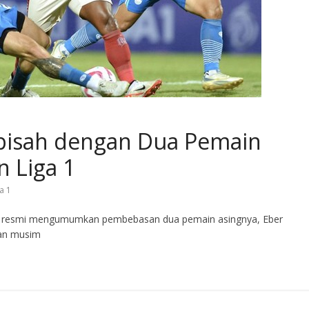
rpisah dengan Dua Pemain
 Liga 1
a 1
ra resmi mengumumkan pembebasan dua pemain asingnya, Eber
an musim