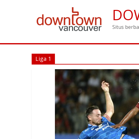
DO
Situs berba
Liga 1