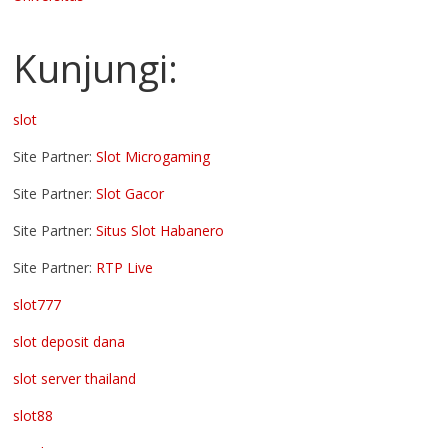
Kunjungi:
slot
Site Partner:
Slot Microgaming
Site Partner:
Slot Gacor
Site Partner:
Situs Slot Habanero
Site Partner:
RTP Live
slot777
slot deposit dana
slot server thailand
slot88