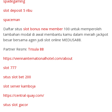
spadegaming
slot deposit 5 ribu
spaceman
Daftar situs
slot bonus new member
100 untuk memperoleh
tambahan modal di awal membantu kamu dalam meraih jackpot
besar bersama agen judi slot online MEDUSA88.
Partner Resmi:
Trisula 88
https://viennainternationalhotel.com/about
slot 777
situs slot bet 200
slot server kamboja
https://central-quay.com/
situs slot gacor