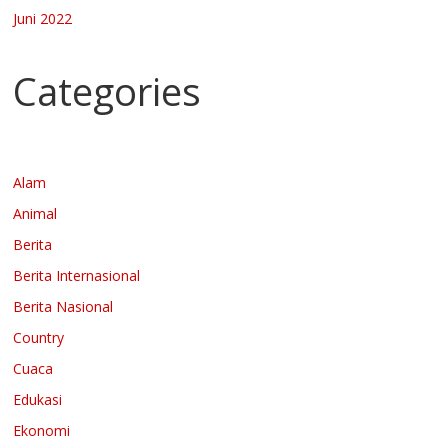
Juni 2022
Categories
Alam
Animal
Berita
Berita Internasional
Berita Nasional
Country
Cuaca
Edukasi
Ekonomi