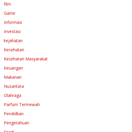
film
Game
Informasi
Investasi
kejahatan
Kesehatan
Kesehatan Masyarakat
Keuangan
Makanan
Nusantara
Olahraga
Parfum Termewah
Pendidkan
Pengetahuan
Sport