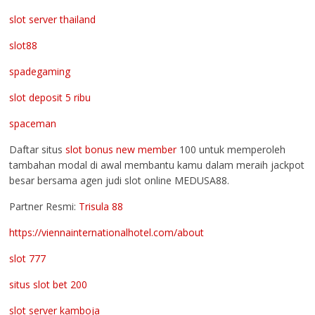
slot server thailand
slot88
spadegaming
slot deposit 5 ribu
spaceman
Daftar situs
slot bonus new member
100 untuk memperoleh
tambahan modal di awal membantu kamu dalam meraih jackpot
besar bersama agen judi slot online MEDUSA88.
Partner Resmi:
Trisula 88
https://viennainternationalhotel.com/about
slot 777
situs slot bet 200
slot server kamboja