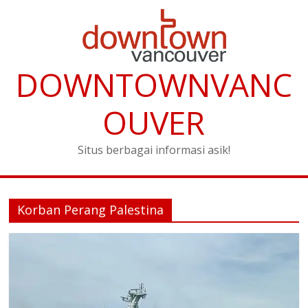
DOWNTOWNVANC
OUVER
Situs berbagai informasi asik!
Korban Perang Palestina