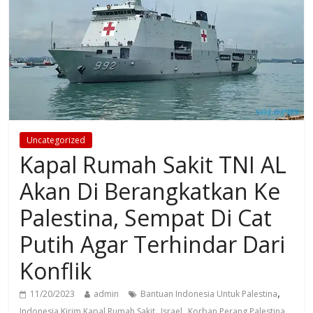
Uncategorized
Kapal Rumah Sakit TNI AL
Akan Di Berangkatkan Ke
Palestina, Sempat Di Cat
Putih Agar Terhindar Dari
Konflik
,
11/20/2023
admin
Bantuan Indonesia Untuk Palestina
,
,
,
Indonesia Kirim Kapal Rumah Sakit
Israel
Korban Perang Palestina