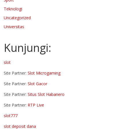
Teknologi
Uncategorized
Universitas
Kunjungi:
slot
Site Partner:
Slot Microgaming
Site Partner:
Slot Gacor
Site Partner:
Situs Slot Habanero
Site Partner:
RTP Live
slot777
slot deposit dana