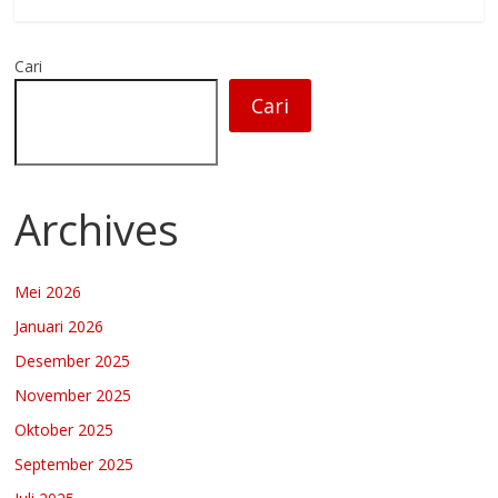
Cari
Cari
Archives
Mei 2026
Januari 2026
Desember 2025
November 2025
Oktober 2025
September 2025