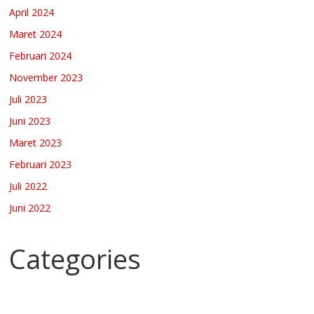
April 2024
Maret 2024
Februari 2024
November 2023
Juli 2023
Juni 2023
Maret 2023
Februari 2023
Juli 2022
Juni 2022
Categories