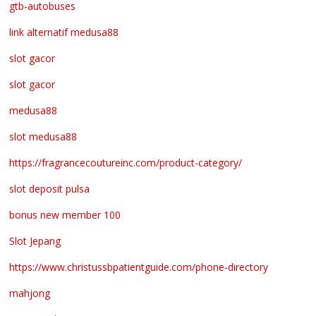
gtb-autobuses
link alternatif medusa88
slot gacor
slot gacor
medusa88
slot medusa88
https://fragrancecoutureinc.com/product-category/
slot deposit pulsa
bonus new member 100
Slot Jepang
https://www.christussbpatientguide.com/phone-directory
mahjong