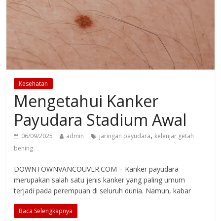
Kesehatan
Mengetahui Kanker
Payudara Stadium Awal
,
06/09/2025
admin
jaringan payudara
kelenjar getah
bening
DOWNTOWNVANCOUVER.COM – Kanker payudara
merupakan salah satu jenis kanker yang paling umum
terjadi pada perempuan di seluruh dunia. Namun, kabar
Baca Selengkapnya