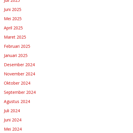
Juli 2025
Juni 2025
Mei 2025
April 2025
Maret 2025
Februari 2025
Januari 2025
Desember 2024
November 2024
Oktober 2024
September 2024
Agustus 2024
Juli 2024
Juni 2024
Mei 2024