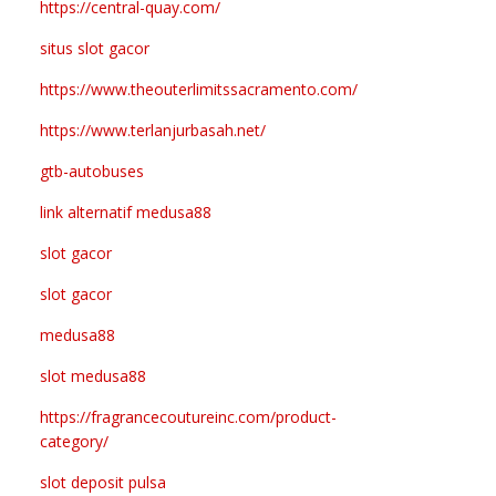
https://central-quay.com/
situs slot gacor
https://www.theouterlimitssacramento.com/
https://www.terlanjurbasah.net/
gtb-autobuses
link alternatif medusa88
slot gacor
slot gacor
medusa88
slot medusa88
https://fragrancecoutureinc.com/product-
category/
slot deposit pulsa