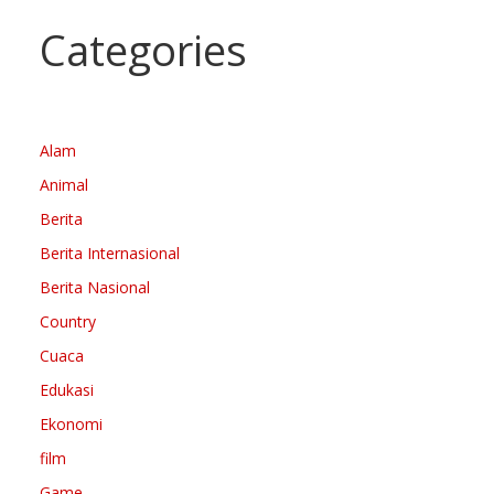
Categories
Alam
Animal
Berita
Berita Internasional
Berita Nasional
Country
Cuaca
Edukasi
Ekonomi
film
Game