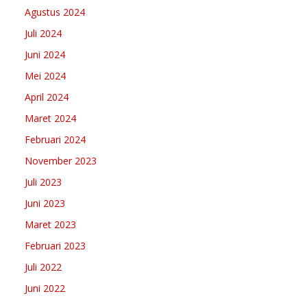
Agustus 2024
Juli 2024
Juni 2024
Mei 2024
April 2024
Maret 2024
Februari 2024
November 2023
Juli 2023
Juni 2023
Maret 2023
Februari 2023
Juli 2022
Juni 2022