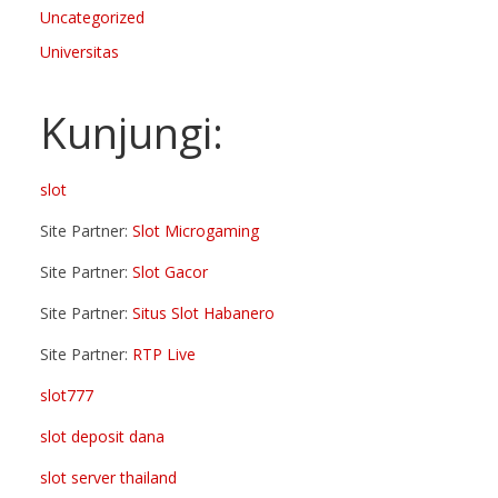
Uncategorized
Universitas
Kunjungi:
slot
Site Partner:
Slot Microgaming
Site Partner:
Slot Gacor
Site Partner:
Situs Slot Habanero
Site Partner:
RTP Live
slot777
slot deposit dana
slot server thailand