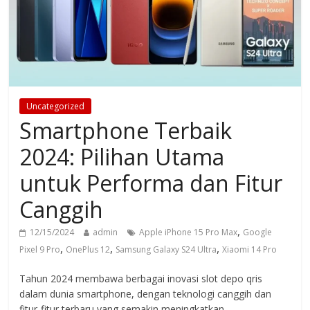
Uncategorized
Smartphone Terbaik
2024: Pilihan Utama
untuk Performa dan Fitur
Canggih
,
12/15/2024
admin
Apple iPhone 15 Pro Max
Google
,
,
,
Pixel 9 Pro
OnePlus 12
Samsung Galaxy S24 Ultra
Xiaomi 14 Pro
Tahun 2024 membawa berbagai inovasi slot depo qris
dalam dunia smartphone, dengan teknologi canggih dan
fitur-fitur terbaru yang semakin meningkatkan