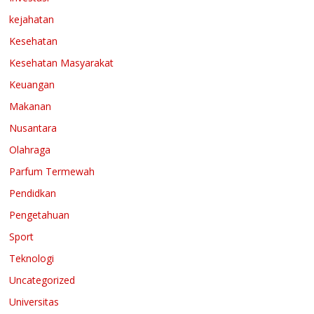
kejahatan
Kesehatan
Kesehatan Masyarakat
Keuangan
Makanan
Nusantara
Olahraga
Parfum Termewah
Pendidkan
Pengetahuan
Sport
Teknologi
Uncategorized
Universitas