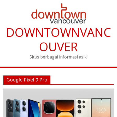
DOWNTOWNVANC
OUVER
Situs berbagai informasi asik!
Google Pixel 9 Pro