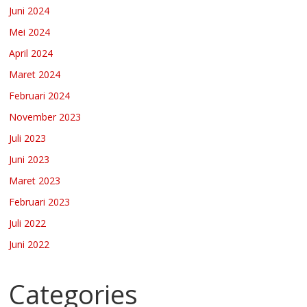
Juni 2024
Mei 2024
April 2024
Maret 2024
Februari 2024
November 2023
Juli 2023
Juni 2023
Maret 2023
Februari 2023
Juli 2022
Juni 2022
Categories