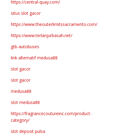
https://central-quay.com/
situs slot gacor
https://www.theouterlimitssacramento.com/
https://www.terlanjurbasah.net/
gtb-autobuses
link alternatif medusa88
slot gacor
slot gacor
medusa88
slot medusa88
https://fragrancecoutureinc.com/product-
category/
slot deposit pulsa