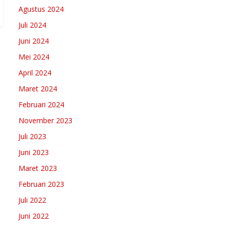
Agustus 2024
Juli 2024
Juni 2024
Mei 2024
April 2024
Maret 2024
Februari 2024
November 2023
Juli 2023
Juni 2023
Maret 2023
Februari 2023
Juli 2022
Juni 2022