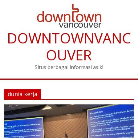
DOWNTOWNVANC
OUVER
Situs berbagai informasi asik!
dunia kerja