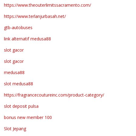
https://www.theouterlimitssacramento.com/
https://www.terlanjurbasah.net/
gtb-autobuses
link alternatif medusa88
slot gacor
slot gacor
medusa88
slot medusa88
https://fragrancecoutureinc.com/product-category/
slot deposit pulsa
bonus new member 100
Slot Jepang