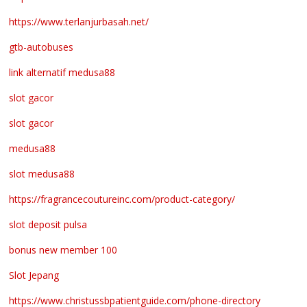
https://www.terlanjurbasah.net/
gtb-autobuses
link alternatif medusa88
slot gacor
slot gacor
medusa88
slot medusa88
https://fragrancecoutureinc.com/product-category/
slot deposit pulsa
bonus new member 100
Slot Jepang
https://www.christussbpatientguide.com/phone-directory