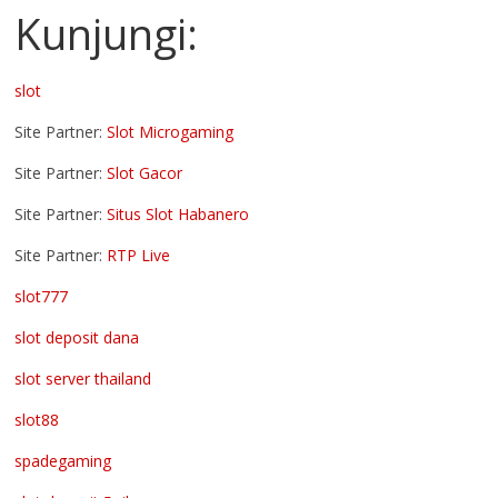
Kunjungi:
slot
Site Partner:
Slot Microgaming
Site Partner:
Slot Gacor
Site Partner:
Situs Slot Habanero
Site Partner:
RTP Live
slot777
slot deposit dana
slot server thailand
slot88
spadegaming