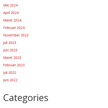
Mei 2024
April 2024
Maret 2024
Februari 2024
November 2023
Juli 2023
Juni 2023
Maret 2023
Februari 2023
Juli 2022
Juni 2022
Categories