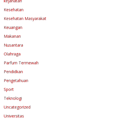
kejahatan
Kesehatan
Kesehatan Masyarakat
Keuangan
Makanan
Nusantara
Olahraga
Parfum Termewah
Pendidkan
Pengetahuan
Sport
Teknologi
Uncategorized
Universitas