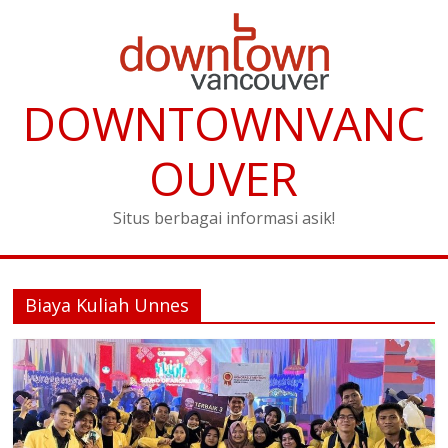
DOWNTOWNVANC
OUVER
Situs berbagai informasi asik!
Biaya Kuliah Unnes