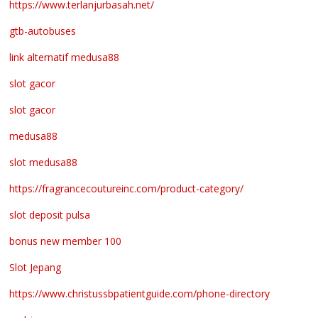
https://www.terlanjurbasah.net/
gtb-autobuses
link alternatif medusa88
slot gacor
slot gacor
medusa88
slot medusa88
https://fragrancecoutureinc.com/product-category/
slot deposit pulsa
bonus new member 100
Slot Jepang
https://www.christussbpatientguide.com/phone-directory