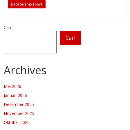
Baca Selengkapnya
Cari
Cari
Archives
Mei 2026
Januari 2026
Desember 2025
November 2025
Oktober 2025