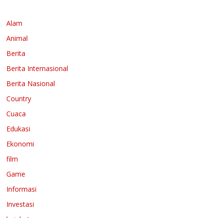
Alam
Animal
Berita
Berita Internasional
Berita Nasional
Country
Cuaca
Edukasi
Ekonomi
film
Game
Informasi
Investasi