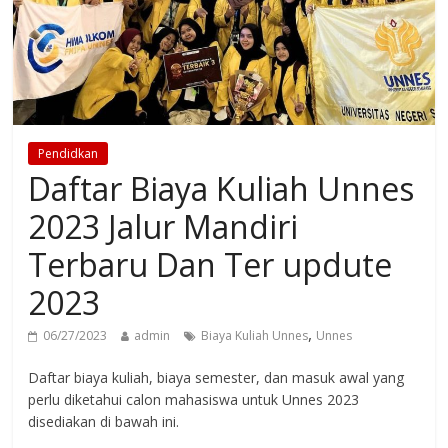
Pendidkan
Daftar Biaya Kuliah Unnes
2023 Jalur Mandiri
Terbaru Dan Ter updute
2023
,
06/27/2023
admin
Biaya Kuliah Unnes
Unnes
Daftar biaya kuliah, biaya semester, dan masuk awal yang
perlu diketahui calon mahasiswa untuk Unnes 2023
disediakan di bawah ini.