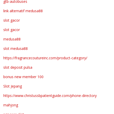
gtb-autobuses
link alternatif medusa88
slot gacor
slot gacor
medusa88
slot medusa88
https://fragrancecoutureinc.com/product-category/
slot deposit pulsa
bonus new member 100
Slot Jepang
https://www.christussbpatientguide.com/phone-directory
mahjong