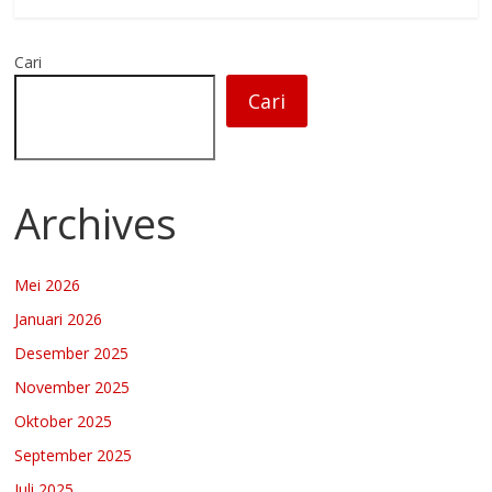
Cari
Cari
Archives
Mei 2026
Januari 2026
Desember 2025
November 2025
Oktober 2025
September 2025
Juli 2025