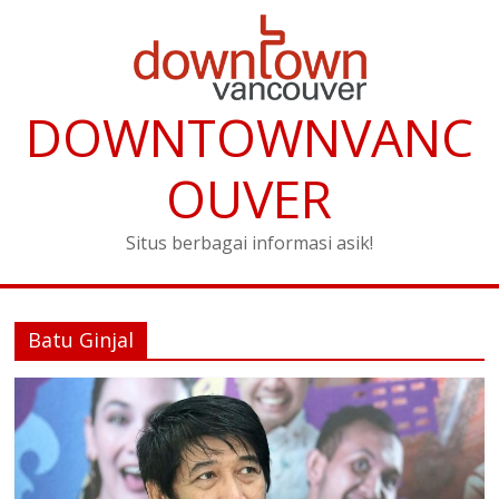
DOWNTOWNVANC
OUVER
Situs berbagai informasi asik!
Batu Ginjal