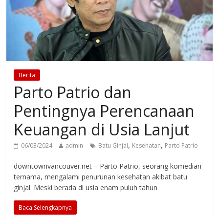
Berita
Parto Patrio dan
Pentingnya Perencanaan
Keuangan di Usia Lanjut
,
,
06/03/2024
admin
Batu Ginjal
Kesehatan
Parto Patrio
downtownvancouver.net – Parto Patrio, seorang komedian
ternama, mengalami penurunan kesehatan akibat batu
ginjal. Meski berada di usia enam puluh tahun
Baca Selengkapnya