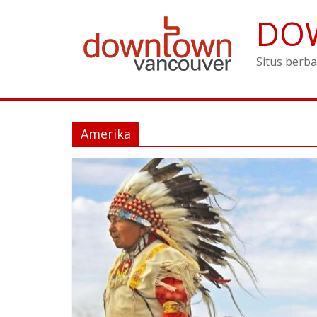
DO
Situs berba
Amerika