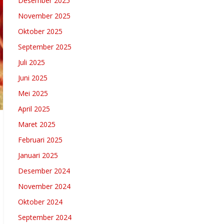
Desember 2025
November 2025
Oktober 2025
September 2025
Juli 2025
Juni 2025
Mei 2025
April 2025
Maret 2025
Februari 2025
Januari 2025
Desember 2024
November 2024
Oktober 2024
September 2024