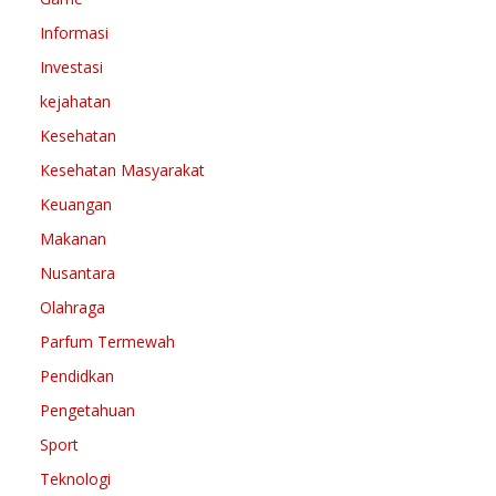
Informasi
Investasi
kejahatan
Kesehatan
Kesehatan Masyarakat
Keuangan
Makanan
Nusantara
Olahraga
Parfum Termewah
Pendidkan
Pengetahuan
Sport
Teknologi