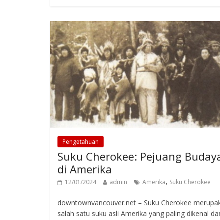
Pengetahuan
Suku Cherokee: Pejuang Buday
di Amerika
,
12/01/2024
admin
Amerika
Suku Cherokee
downtownvancouver.net – Suku Cherokee merupa
salah satu suku asli Amerika yang paling dikenal da