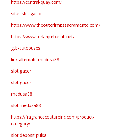
https://central-quay.com/
situs slot gacor
https://www.theouterlimitssacramento.com/
https://www.terlanjurbasah.net/
gtb-autobuses
link alternatif medusa88
slot gacor
slot gacor
medusa88
slot medusa88
https://fragrancecoutureinc.com/product-
category/
slot deposit pulsa