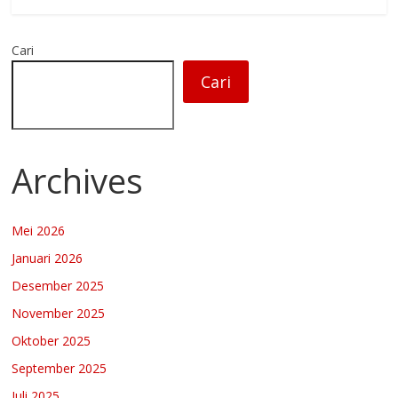
Cari
Cari
Archives
Mei 2026
Januari 2026
Desember 2025
November 2025
Oktober 2025
September 2025
Juli 2025