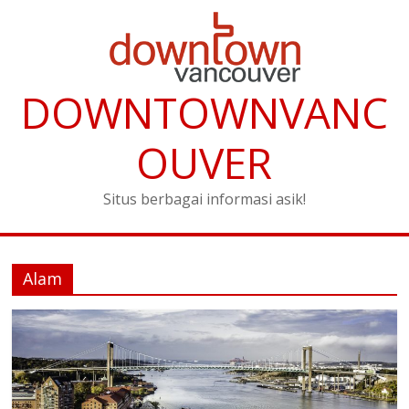
DOWNTOWNVANC
OUVER
Situs berbagai informasi asik!
Alam